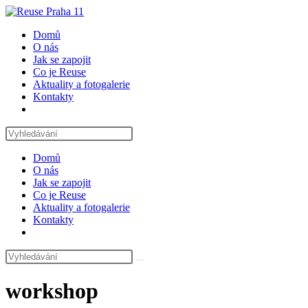
Přejít
k
Domů
obsahu
O nás
Jak se zapojit
Co je Reuse
Aktuality a fotogalerie
Kontakty
Toggle
website
search
Domů
O nás
Jak se zapojit
Co je Reuse
Aktuality a fotogalerie
Kontakty
Toggle
website
search
workshop