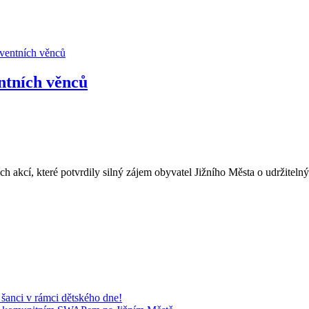
tních věnců
h akcí, které potvrdily silný zájem obyvatel Jižního Města o udržiteln
nci v rámci dětského dne!