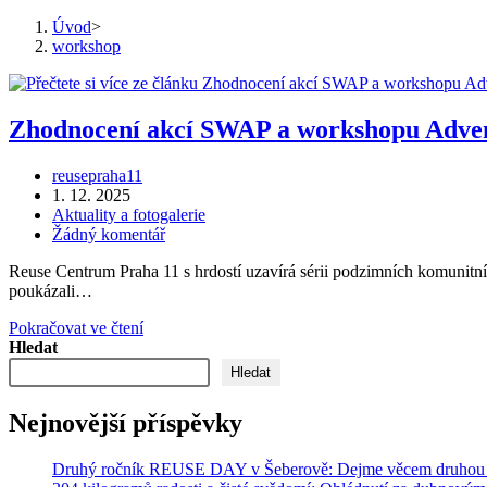
Úvod
>
workshop
Zhodnocení akcí SWAP a workshopu Adven
Autor
reusepraha11
příspěvku
Příspěvek
1. 12. 2025
byl
Rubriky
Aktuality a fotogalerie
publikován
příspěvku
Komentáře
Žádný komentář
k
Reuse Centrum Praha 11 s hrdostí uzavírá sérii podzimních komunitníc
příspěvku
poukázali…
Zhodnocení
Pokračovat ve čtení
akcí
Hledat
SWAP
Hledat
a
workshopu
Nejnovější příspěvky
Adventních
věnců
Druhý ročník REUSE DAY v Šeberově: Dejme věcem druhou ša