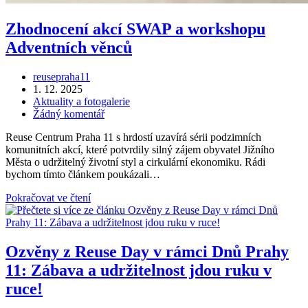
Zhodnocení akcí SWAP a workshopu
Adventních věnců
Autor
reusepraha11
příspěvku
Příspěvek
1. 12. 2025
byl
Rubriky
Aktuality a fotogalerie
publikován
příspěvku
Komentáře
Žádný komentář
k
Reuse Centrum Praha 11 s hrdostí uzavírá sérii podzimních
příspěvku
komunitních akcí, které potvrdily silný zájem obyvatel Jižního
Města o udržitelný životní styl a cirkulární ekonomiku. Rádi
bychom tímto článkem poukázali…
Zhodnocení
Pokračovat ve čtení
akcí
SWAP
a
workshopu
Ozvěny z Reuse Day v rámci Dnů Prahy
Adventních
11: Zábava a udržitelnost jdou ruku v
věnců
ruce!