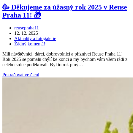
🥳 Děkujeme za úžasný rok 2025 v Reuse
Praha 11! 🎁
Autor
reusepraha11
příspěvku
Příspěvek
12. 12. 2025
byl
Rubriky
Aktuality a fotogalerie
publikován
příspěvku
Komentáře
Žádný komentář
k
Milí návštěvníci, dárci, dobrovolníci a příznivci Reuse Praha 11!
příspěvku
Rok 2025 se pomalu chýlí ke konci a my bychom vám všem rádi z
celého srdce poděkovali. Byl to rok plný…
🥳
Pokračovat ve čtení
Děkujeme
za
úžasný
rok
2025
v
Reuse
Praha
11!
🎁