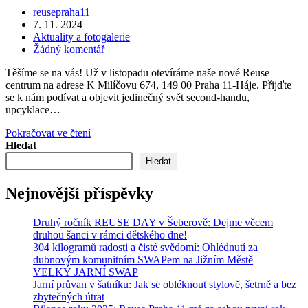
Praze
Autor
reusepraha11
11!
příspěvku
Příspěvek
7. 11. 2024
Co
byl
Rubriky
Aktuality a fotogalerie
u
publikován
příspěvku
Komentáře
Žádný komentář
nás
k
najdete?
Těšíme se na vás! Už v listopadu otevíráme naše nové Reuse
příspěvku
centrum na adrese K Milíčovu 674, 149 00 Praha 11-Háje. Přijďte
se k nám podívat a objevit jedinečný svět second-handu,
upcyklace…
Otevření
Pokračovat ve čtení
Reuse
Hledat
centra
Hledat
na
Praze
Nejnovější příspěvky
11!
Druhý ročník REUSE DAY v Šeberově: Dejme věcem
druhou šanci v rámci dětského dne!
304 kilogramů radosti a čisté svědomí: Ohlédnutí za
dubnovým komunitním SWAPem na Jižním Městě
VELKÝ JARNÍ SWAP
Jarní průvan v šatníku: Jak se obléknout stylově, šetrně a bez
zbytečných útrat