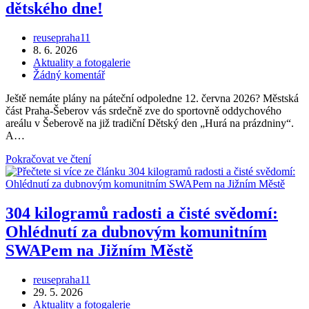
dětského dne!
Autor
reusepraha11
příspěvku
Příspěvek
8. 6. 2026
byl
Rubriky
Aktuality a fotogalerie
publikován
příspěvku
Komentáře
Žádný komentář
k
Ještě nemáte plány na páteční odpoledne 12. června 2026? Městská
příspěvku
část Praha-Šeberov vás srdečně zve do sportovně oddychového
areálu v Šeberově na již tradiční Dětský den „Hurá na prázdniny“.
A…
Druhý
Pokračovat ve čtení
ročník
REUSE
DAY
v
304 kilogramů radosti a čisté svědomí:
Šeberově:
Ohlédnutí za dubnovým komunitním
Dejme
věcem
SWAPem na Jižním Městě
druhou
šanci
Autor
reusepraha11
v
příspěvku
Příspěvek
29. 5. 2026
rámci
byl
Rubriky
Aktuality a fotogalerie
dětského