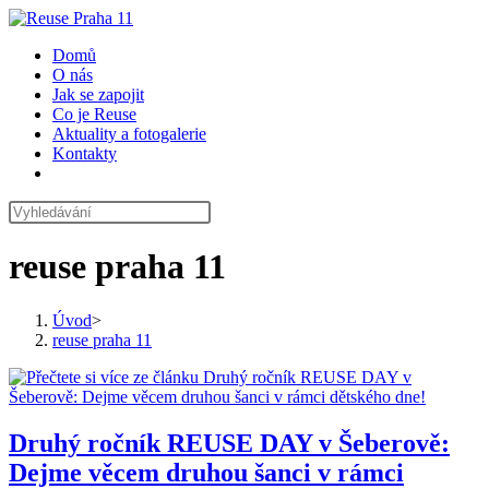
Přejít
k
Domů
obsahu
O nás
Jak se zapojit
Co je Reuse
Aktuality a fotogalerie
Kontakty
Toggle
website
search
reuse praha 11
Úvod
>
reuse praha 11
Druhý ročník REUSE DAY v Šeberově:
Dejme věcem druhou šanci v rámci