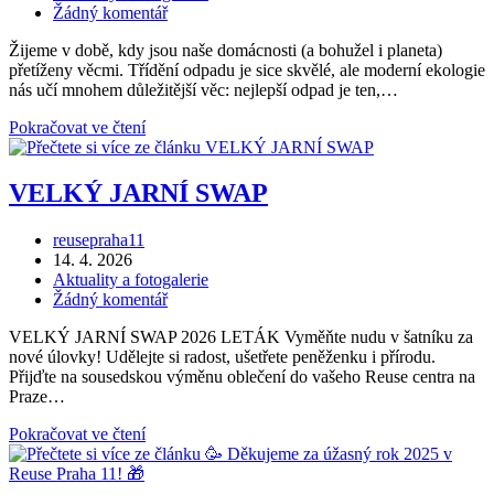
publikován
příspěvku
Komentáře
Žádný komentář
dne!
k
Žijeme v době, kdy jsou naše domácnosti (a bohužel i planeta)
příspěvku
přetíženy věcmi. Třídění odpadu je sice skvělé, ale moderní ekologie
nás učí mnohem důležitější věc: nejlepší odpad je ten,…
304
Pokračovat ve čtení
kilogramů
radosti
a
VELKÝ JARNÍ SWAP
čisté
svědomí:
Autor
reusepraha11
Ohlédnutí
příspěvku
Příspěvek
14. 4. 2026
za
byl
Rubriky
Aktuality a fotogalerie
dubnovým
publikován
příspěvku
Komentáře
Žádný komentář
komunitním
k
SWAPem
VELKÝ JARNÍ SWAP 2026 LETÁK Vyměňte nudu v šatníku za
příspěvku
na
nové úlovky! Udělejte si radost, ušetřete peněženku i přírodu.
Jižním
Přijďte na sousedskou výměnu oblečení do vašeho Reuse centra na
Městě
Praze…
VELKÝ
Pokračovat ve čtení
JARNÍ
SWAP