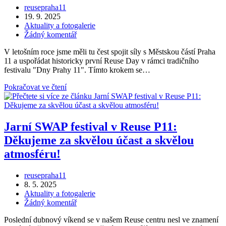
Autor
reusepraha11
příspěvku
Příspěvek
19. 9. 2025
byl
Rubriky
Aktuality a fotogalerie
publikován
příspěvku
Komentáře
Žádný komentář
k
V letošním roce jsme měli tu čest spojit síly s Městskou částí Praha
příspěvku
11 a uspořádat historicky první Reuse Day v rámci tradičního
festivalu "Dny Prahy 11". Tímto krokem se…
Ozvěny
Pokračovat ve čtení
z
Reuse
Day
v
Jarní SWAP festival v Reuse P11:
rámci
Děkujeme za skvělou účast a skvělou
Dnů
Prahy
atmosféru!
11:
Zábava
Autor
reusepraha11
a
příspěvku
Příspěvek
8. 5. 2025
udržitelnost
byl
Rubriky
Aktuality a fotogalerie
jdou
publikován
příspěvku
Komentáře
Žádný komentář
ruku
k
v
Poslední dubnový víkend se v našem Reuse centru nesl ve znamení
příspěvku
ruce!