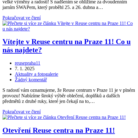
velké výměny a radosti! S nadšením se ohlížíme za dvoudenním
jarním SWAPem, který proběhl 25. a 26. dubna a…
Jarní
Pokračovat ve čtení
SWAP
festival
v
Reuse
Vítejte v Reuse centru na Praze 11! Co u
P11:
nás najdete?
Děkujeme
za
skvělou
Autor
reusepraha11
účast
příspěvku
Příspěvek
7. 1. 2025
a
byl
Rubriky
Aktuality a fotogalerie
skvělou
publikován
příspěvku
Komentáře
Žádný komentář
atmosféru!
k
S radostí vám oznamujeme, že Reuse centrum v Praze 11 je v plném
příspěvku
provozu! Nabízíme široký výběr oblečení, doplňků a dalších
předmětů z druhé ruky, které jen čekají na to,…
Vítejte
Pokračovat ve čtení
v
Reuse
centru
Otevření Reuse centra na Praze 11!
na