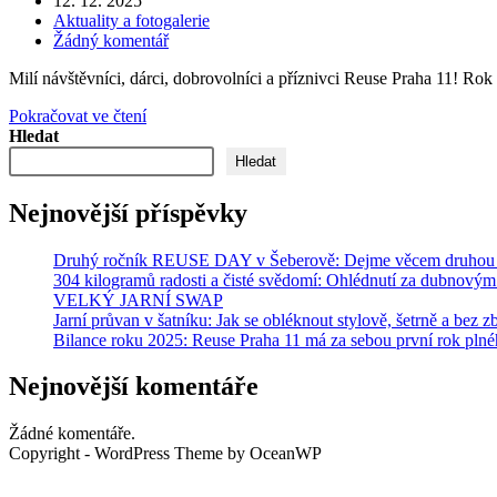
12. 12. 2025
byl
Rubriky
Aktuality a fotogalerie
publikován
příspěvku
Komentáře
Žádný komentář
k
Milí návštěvníci, dárci, dobrovolníci a příznivci Reuse Praha 11! R
příspěvku
🥳
Pokračovat ve čtení
Děkujeme
Hledat
za
Hledat
úžasný
rok
Nejnovější příspěvky
2025
v
Reuse
Druhý ročník REUSE DAY v Šeberově: Dejme věcem druhou ša
Praha
304 kilogramů radosti a čisté svědomí: Ohlédnutí za dubno
11!
VELKÝ JARNÍ SWAP
🎁
Jarní průvan v šatníku: Jak se obléknout stylově, šetrně a bez z
Bilance roku 2025: Reuse Praha 11 má za sebou první rok pln
Nejnovější komentáře
Žádné komentáře.
Copyright - WordPress Theme by OceanWP