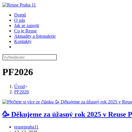
Přejít
k
Domů
obsahu
O nás
Jak se zapojit
Co je Reuse
Aktuality a fotogalerie
Kontakty
Toggle
website
search
PF2026
Úvod
>
PF2026
🥳 Děkujeme za úžasný rok 2025 v Reuse P
Autor
reusepraha11
příspěvku
Příspěvek