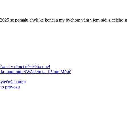
ok 2025 se pomalu chýlí ke konci a my bychom vám všem rádi z celého 
nci v rámci dětského dne!
vým komunitním SWAPem na Jižním Městě
bytečných útrat
ého provozu